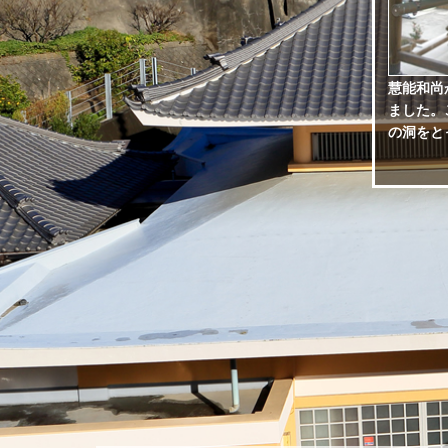
慧能和尚
ました。
の洞をと