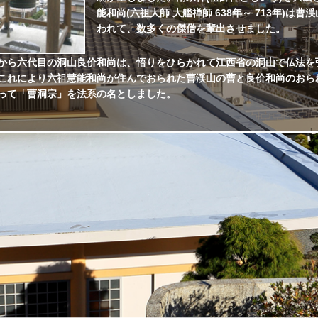
能和尚(六祖大師 大艦禅師 638年～ 713年)は曹
われて、数多くの傑僧を輩出させました。
から六代目の洞山良价和尚は、悟りをひらかれて江西省の洞山で仏法を
これにより六祖慧能和尚が住んでおられた曹渓山の曹と良价和尚のおら
って「曹洞宗」を法系の名としました。