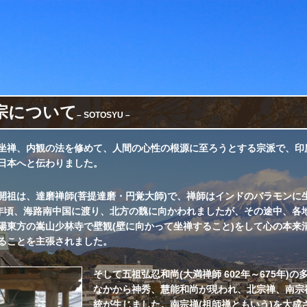
宗について
– SOTOSYU –
坐禅、内観の法を修めて、人間の心性の根源に至ろうとする宗派で、印
日本へと伝わりました。
開祖は、達磨禅師(菩提達磨・円覚大師)で、禅師はインドのバラモンに
0年頃、海路南中国に渡り、北方の魏に向かわれましたが、その途中、各
陽東方の嵩山少林寺で壁観(壁に向かって坐禅すること)をして心の本来
ることを主張されました。
そして五祖弘忍和尚(大満禅師 602年～675年)の
なかから神秀、慧能和尚が現われ、北宗禅、南宗
統が生じました。南宗禅(祖師禅ともいう)を大成