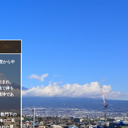
度から中
生まれ、
地で禅を
清浄であ
多数門下の
禅の二系
された慧