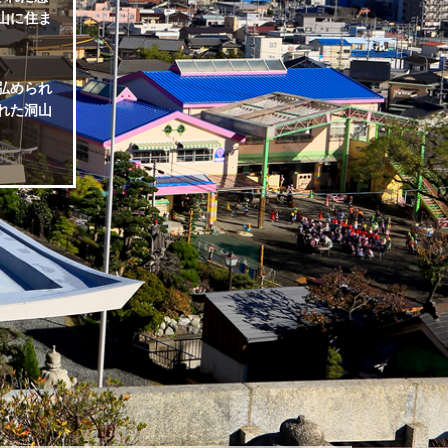
渓山に住ま
弘められ
れた洞山