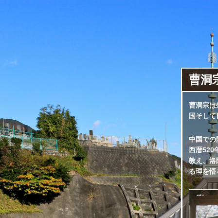
曹洞
曹洞宗は
国そして
中国での
西暦52
教え、洛
る理を悟