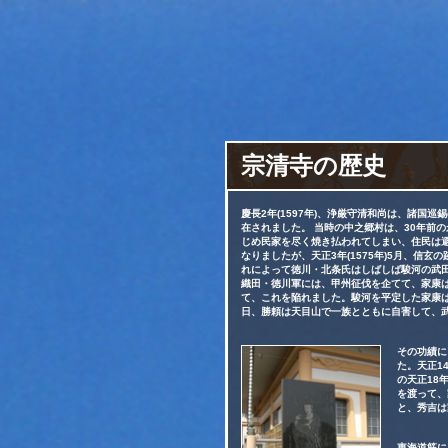
宗清寺の歴史
慶長2年(1597年)、浄厳守清和尚は、諸国
在されました。 当時の中之郷村は、30年前
じめ民家を尽く焼き払われてしまい、住民は
なりましたが、天正3年(1575年)5月、信
れによって徳川・北条氏はしばしば駿河の武田軍
織田・徳川軍には、甲州征伐を企てて、家康
て、これを陥れました。駿河を平定した家康は
日、勝頼は天目山で一族とともに自害して、
その功績に
た。天正1
の天正18
を渡って、
と、秀吉は
東海道筋に