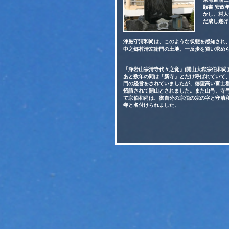
願書 安政
かし、村人
だ成し遂げ
浄厳守清和尚は、このような状態を感知され
中之郷村清左衛門の土地、一反歩を買い求め
「浄岩山宗清寺代々之覚」(開山大獄宗伯和尚直
あと数年の間は「新寺」とだけ呼ばれていて
門の経営をされていましたが、徳望高い富士
招請されて開山とされました。また山号、寺
て宗伯和尚は、御自分の宗伯の宗の字と守清和
寺と名付けられました。